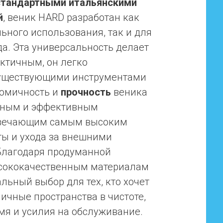
стандартными итальянскими
й
, веник HARD разработан как
ьного использования, так и для
а. Эта универсальность делает
актичным, он легко
 существующими инструментами
номичность и
прочность
веника
жным и эффективным
твечающим самым высоким
ты и ухода за внешними
Благодаря продуманной
ысококачественным материалам
льный выбор для тех, кто хочет
ичные пространства в чистоте,