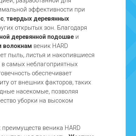
цией, разработанной для
имальной эффективности при
ас
,
твердых деревянных
угих открытых зон. Благодаря
ной деревянной подошве
и
м волокнам
веник HARD
ет пыль, листья и накопившиеся
 в самых неблагоприятных
лговечность обеспечивает
ту от внешних факторов, таких
едные насекомые, позволяя
ество уборки на высоком
х преимуществ веника HARD