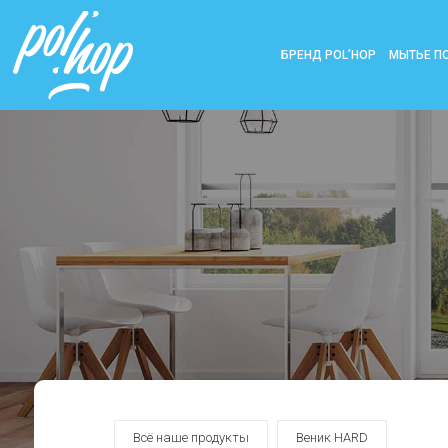
БРЕНД POL’HOP
МЫТЬЕ П
Всё наше продукты
Веник HARD