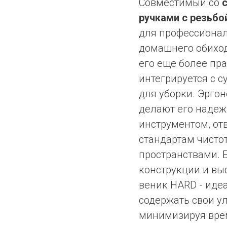
Совместимый со
ручками с резьбо
для профессионал
домашнего обиход
его еще более пр
интегрируется с
для уборки. Эрго
делают его наде
инструментом, о
стандартам чисто
пространствами. 
конструкции и в
веник HARD - идеа
содержать свои ул