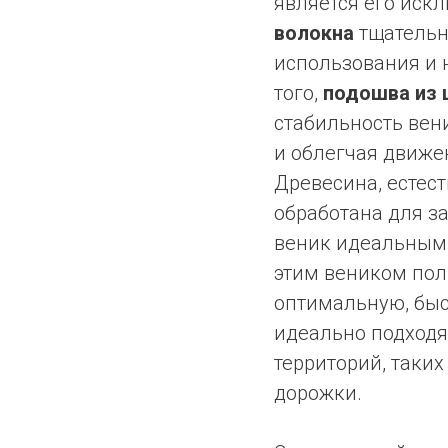
является его иск
волокна
тщательн
использования и 
того,
подошва из 
стабильность вен
и облегчая движе
Древесина, естест
обработана для за
веник идеальным 
этим веником пол
оптимальную, быс
идеально подход
территорий, таки
дорожки.