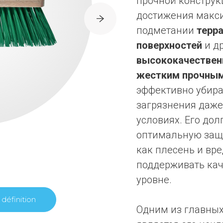
прочной конструк
достижения макс
подметании
терр
поверхностей
и др
высококачествен
жестким прочны
эффективно убира
загрязнения даже
условиях. Его до
оптимальную защи
как плесень и вр
поддерживать кач
уровне.
définition
Одним из главны