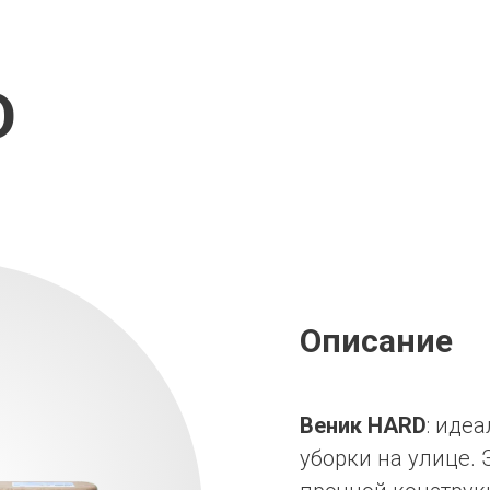
D
Описание
Веник HARD
: иде
уборки на улице. 