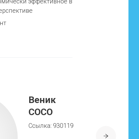
омически эффективное в
ерспективе
нт
Веник
COCO
Ссылка: 930119