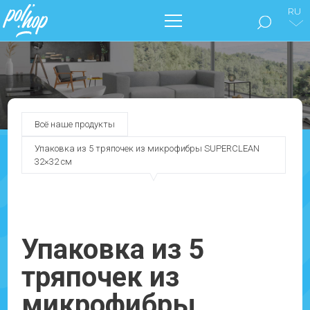
RU
БРЕНД POL’HOP
МЫТЬЕ ПОЛОВ
Всё наше продукты
ПОЗАБОТЬТЕСЬ О СВОЕМ ДОМЕ
Упаковка из 5 тряпочек из микрофибры SUPERCLEAN
32×32 см
НАШИ КАТАЛОГИ
ДОКУМЕНТЫ
Упаковка из 5
БЛОГ
тряпочек из
СВЯЖИТЕСЬ С НАМИ !
микрофибры