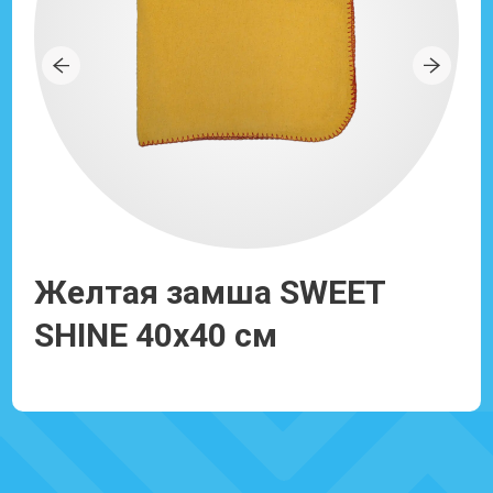
Желтая замша SWEET
Г
ка
SHINE 40x40 см
с
с
Ссылка: 930018
т
с