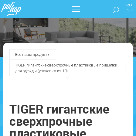
RU
БРЕНД POL’HOP
МЫТЬЕ ПОЛОВ
Всё наше продукты
ПОЗАБОТЬТЕСЬ О СВОЕМ ДОМЕ
TIGER гигантские сверхпрочные пластиковые прищепки
для одежды (упаковка из 10)
НАШИ КАТАЛОГИ
ДОКУМЕНТЫ
TIGER гигантские
БЛОГ
сверхпрочные
СВЯЖИТЕСЬ С НАМИ !
пластиковые