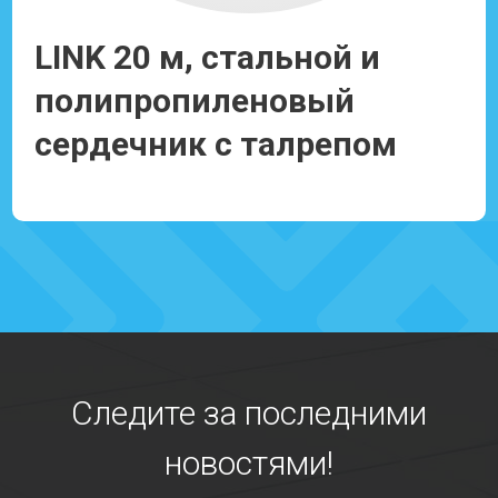
LINK 20 м, стальной и
T
полипропиленовый
(у
сердечник с талрепом
Сс
Ссылка: 930143
Следите за последними
новостями!