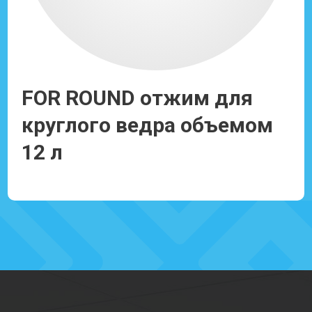
2л
FOR ROUND отжим для
Х
круглого ведра объемом
P
12 л
д
Ссылка: 930103
Сс