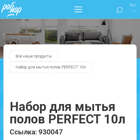
RU
БРЕНД POL’HOP
МЫТЬЕ ПОЛОВ
Всё наше продукты
ПОЗАБОТЬТЕСЬ О СВОЕМ ДОМЕ
Набор для мытья полов PERFECT 10л
НАШИ КАТАЛОГИ
ДОКУМЕНТЫ
Набор для мытья
полов PERFECT 10л
БЛОГ
Ссылка: 930047
СВЯЖИТЕСЬ С НАМИ !