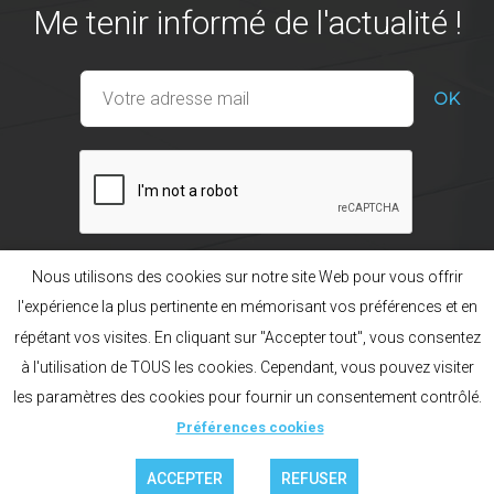
Me tenir informé de l'actualité !
Nous utilisons des cookies sur notre site Web pour vous offrir
l'expérience la plus pertinente en mémorisant vos préférences et en
répétant vos visites. En cliquant sur "Accepter tout", vous consentez
Nos gammes
La marque POL’HOP
à l'utilisation de TOUS les cookies. Cependant, vous pouvez visiter
Préférences cookies
Mentions légales
Plan du site
les paramètres des cookies pour fournir un consentement contrôlé.
Création acti
Français
English
Русский
Préférences cookies
ACCEPTER
REFUSER