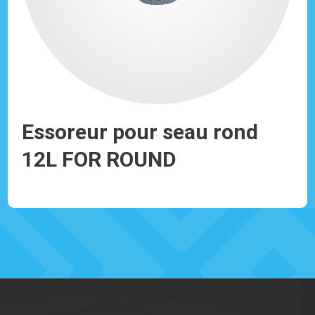
ec
Essoreur pour seau rond
Fr
12L FOR ROUND
20
Réf: 930103
Réf