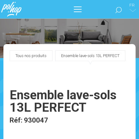
FR
LA MARQUE POL’HOP
ENTRETIEN DES SOLS
Tous nos produits
Ensemble lave-sols 13L PERFECT
SOIGNER SON INTÉRIEUR
NOS CATALOGUES
Ensemble lave-sols
MARKETING
13L PERFECT
BLOG
Réf: 930047
CONTACTEZ-NOUS !