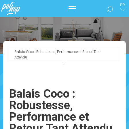
FR
LA MARQUE POL’HOP
ENTRETIEN DES SOLS
Balais Coco : Robustesse, Performance et Retour Tant
Attendu
SOIGNER SON INTÉRIEUR
NOS CATALOGUES
Balais Coco :
MARKETING
Robustesse,
BLOG
Performance et
CONTACTEZ-NOUS !
Retour Tant Attendu