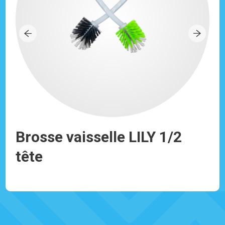
Brosse vaisselle LILY 1/2
Br
tête
e
Réf: 930082
Réf