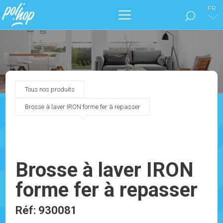
FR
LA MARQUE POL’HOP
ENTRETIEN DES SOLS
Tous nos produits
SOIGNER SON INTÉRIEUR
Brosse à laver IRON forme fer à repasser
NOS CATALOGUES
MARKETING
Brosse à laver IRON
forme fer à repasser
BLOG
Réf: 930081
CONTACTEZ-NOUS !