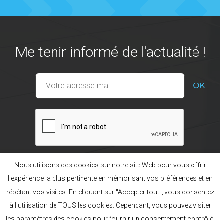
Me tenir informé de l'actualité !
Nous utilisons des cookies sur notre site Web pour vous offrir
l'expérience la plus pertinente en mémorisant vos préférences et en
répétant vos visites. En cliquant sur "Accepter tout", vous consentez
Nos gammes
La marque POL’HOP
à l'utilisation de TOUS les cookies. Cependant, vous pouvez visiter
Préférences cookies
Mentions légales
Plan du site
les paramètres des cookies pour fournir un consentement contrôlé.
Création acti
Français
English
Русский