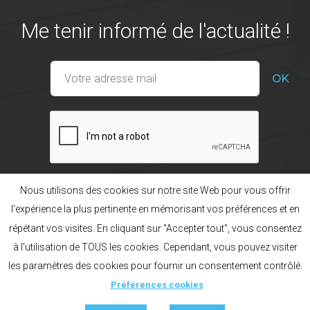
Me tenir informé de l'actualité !
Nous utilisons des cookies sur notre site Web pour vous offrir
l'expérience la plus pertinente en mémorisant vos préférences et en
répétant vos visites. En cliquant sur "Accepter tout", vous consentez
Nos gammes
La marque POL’HOP
à l'utilisation de TOUS les cookies. Cependant, vous pouvez visiter
Préférences cookies
Mentions légales
Plan du site
les paramètres des cookies pour fournir un consentement contrôlé.
Création acti
Français
English
Русский
Préférences cookies