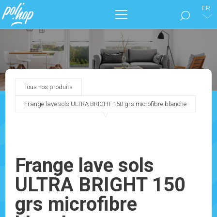
FR
LA MARQUE POL’HOP
ENTRETIEN DES SOLS
Tous nos produits
SOIGNER SON INTÉRIEUR
Frange lave sols ULTRA BRIGHT 150 grs microfibre blanche
NOS CATALOGUES
MARKETING
Frange lave sols
ULTRA BRIGHT 150
BLOG
grs microfibre
CONTACTEZ-NOUS !