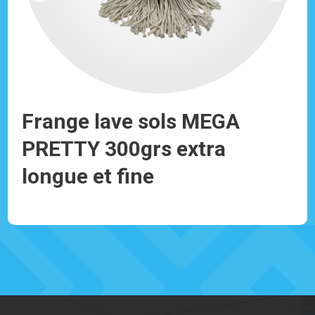
Frange lave sols MEGA
Fr
PRETTY 300grs extra
20
longue et fine
Réf
Réf: 930191