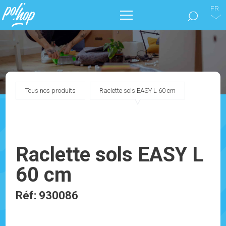
FR
LA MARQUE POL’HOP
ENTRETIEN DES SOLS
Tous nos produits
Raclette sols EASY L 60 cm
SOIGNER SON INTÉRIEUR
NOS CATALOGUES
Raclette sols EASY L
MARKETING
60 cm
BLOG
Réf: 930086
CONTACTEZ-NOUS !