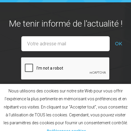
Me tenir informé de l'actualité !
Nous utilisons des cookies sur notre site Web pour vous offrir
l'expérience la plus pertinente en mémorisant vos préférences et en
répétant vos visites. En cliquant sur "Accepter tout", vous consentez
Nos gammes
La marque POL’HOP
à l'utilisation de TOUS les cookies. Cependant, vous pouvez visiter
Préférences cookies
Mentions légales
Plan du site
les paramètres des cookies pour fournir un consentement contrôlé.
Création acti
Français
English
Русский
Préférences cookies