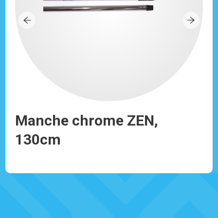
Manche chrome ZEN,
Ma
130cm
1
Réf: 930091
Réf