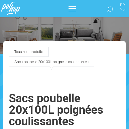
FR
LA MARQUE POL’HOP
ENTRETIEN DES SOLS
Tous nos produits
SOIGNER SON INTÉRIEUR
Sacs poubelle 20x100L poignées coulissantes
NOS CATALOGUES
MARKETING
Sacs poubelle
20x100L poignées
BLOG
coulissantes
CONTACTEZ-NOUS !