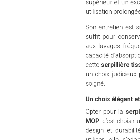
supérieur et un ex
utilisation prolongé
Son entretien est s
suffit pour conserv
aux lavages fréque
capacité d’absorpti
cette
serpillière ti
un choix judicieux
soigné.
Un choix élégant e
Opter pour la
serp
MOP
, c’est choisir
design et durabilit
utiliser, elle s’a