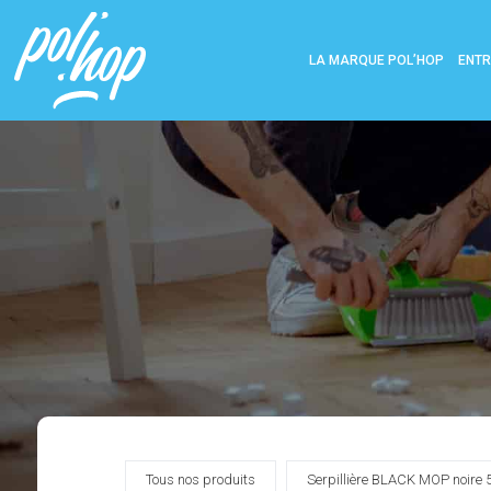
LA MARQUE POL’HOP
ENTR
Tous nos produits
Serpillière BLACK MOP noire