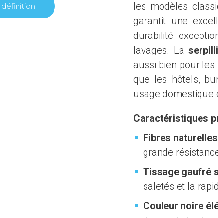
les modèles classi
définition
garantit une excel
durabilité except
lavages. La
serpil
aussi bien pour les
que les hôtels, bu
usage domestique e
Caractéristiques p
Fibres naturelle
grande résistance
Tissage gaufré s
saletés et la rapi
Couleur noire él