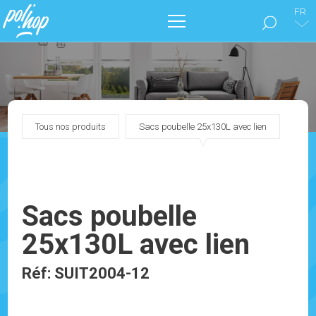
FR
LA MARQUE POL’HOP
ENTRETIEN DES SOLS
Tous nos produits
Sacs poubelle 25x130L avec lien
SOIGNER SON INTÉRIEUR
NOS CATALOGUES
Sacs poubelle
MARKETING
25x130L avec lien
BLOG
Réf: SUIT2004-12
CONTACTEZ-NOUS !