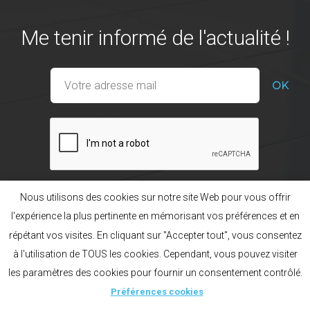
Me tenir informé de l'actualité !
Nous utilisons des cookies sur notre site Web pour vous offrir
l'expérience la plus pertinente en mémorisant vos préférences et en
répétant vos visites. En cliquant sur "Accepter tout", vous consentez
Nos gammes
La marque POL’HOP
à l'utilisation de TOUS les cookies. Cependant, vous pouvez visiter
Préférences cookies
Mentions légales
Plan du site
les paramètres des cookies pour fournir un consentement contrôlé.
Création acti
Français
English
Русский
Préférences cookies